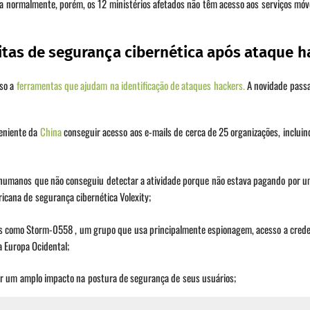
 normalmente, porém, os 12 ministérios afetados não têm acesso aos serviços móve
uitas de segurança cibernética após ataque h
sso a
ferramentas que ajudam na identificação de ataques hackers.
A novidade passa 
eniente da
China
conseguir acesso aos e-mails de cerca de 25 organizações, inclui
 humanos que não conseguiu detectar a atividade porque não estava pagando por u
cana de segurança cibernética Volexity;
os como Storm-0558 , um grupo que usa principalmente espionagem, acesso a crede
 Europa Ocidental;
ter um amplo impacto na postura de segurança de seus usuários;
pes de resposta a incidentes, independentemente do nível de licença, conduzam in