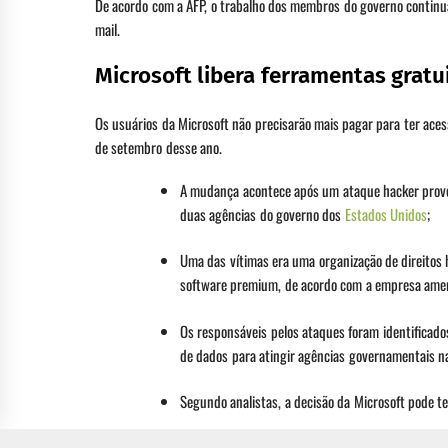
De acordo com a AFP, o trabalho dos membros do governo continua
mail.
Microsoft libera ferramentas grat
Os usuários da Microsoft não precisarão mais pagar para ter ace
de setembro desse ano.
A mudança acontece após um ataque hacker prov
duas agências do governo dos
Estados Unidos
;
Uma das vítimas era uma organização de direitos
software premium, de acordo com a empresa ameri
Os responsáveis pelos ataques foram identificad
de dados para atingir agências governamentais na
Segundo analistas, a decisão da Microsoft pode 
As ferramentas gratuitas “permitirão que as equi