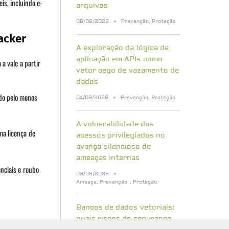
is, incluindo e-
arquivos
06/08/2026
Prevenção
,
Proteção
acker
A exploração da lógica de
aplicação em APIs como
a vale a partir
vetor cego de vazamento de
dados
ndo pelo menos
04/08/2026
Prevenção
,
Proteção
A vulnerabilidade dos
ma licença de
acessos privilegiados no
avanço silencioso de
ameaças internas
nciais e roubo
03/08/2026
Ameaça
,
Prevenção
,
Proteção
Bancos de dados vetoriais:
quais riscos de segurança
vestigações mais