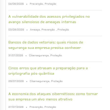
04/08/2026
Prevenção
,
Proteção
A vulnerabilidade dos acessos privilegiados no
avanço silencioso de ameaças internas
03/08/2026
Ameaça
,
Prevenção
,
Proteção
Bancos de dados vetoriais: quais riscos de
segurança sua empresa precisa conhecer
31/07/2026
Cibersegurança
,
Proteção
Cinco erros que atrasam a preparação para a
criptografia pós-quântica
29/07/2026
Cibersegurança
,
Proteção
A economia dos ataques cibernéticos: como tornar
sua empresa um alvo menos atrativo
27/07/2026
Prevenção
,
Proteção