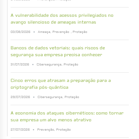
A vulnerabilidade dos acessos privilegiados no
avanço silencioso de ameaças internas
03/08/2026
Ameaça
,
Prevenção
,
Proteção
Bancos de dados vetoriais: quais riscos de
segurança sua empresa precisa conhecer
31/07/2026
Cibersegurança
,
Proteção
Cinco erros que atrasam a preparação para a
criptografia pós-quântica
29/07/2026
Cibersegurança
,
Proteção
A economia dos ataques cibernéticos: como tornar
sua empresa um alvo menos atrativo
27/07/2026
Prevenção
,
Proteção