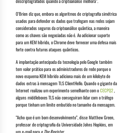
descriptografados quando a criptoanálise melhora”.
O’Brien diz que, embora os algoritmos de criptografia simétrica
usados ​​para defender os dados que trafegam nas redes sejam
considerados seguros da criptoanálise quântica, a maneira
como as chaves são negociadas não é. Ao adicionar suporte
para um KEM híbrido, o Chrome deve fornecer uma defesa mais
forte contra futuros ataques quânticos.
A implantação antecipada da tecnologia pelo Google também
tem valor prático para os administradores de rede porque o
novo esquema KEM híbrido adiciona mais de um kilobyte de
dados extras à mensagem TLS ClientHello. Quando o gigante da
Internet realizou um experimento semelhante com o
CECPQ2
,
alguns middleboxes TLS não conseguiram lidar com o tráfego
porque tinham um limite embutido no tamanho da mensagem.
“Acho que é um bom desenvolvimento”, disse Matthew Green,
professor de criptografia da Universidade Johns Hopkins, em
um e-mail para
o The Register
.