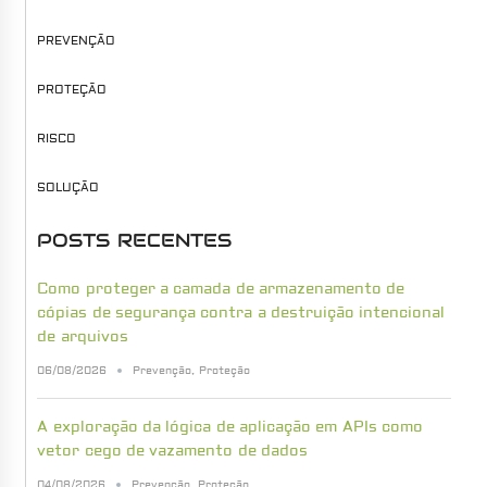
PREVENÇÃO
PROTEÇÃO
RISCO
SOLUÇÃO
POSTS RECENTES
Como proteger a camada de armazenamento de
cópias de segurança contra a destruição intencional
de arquivos
06/08/2026
Prevenção
,
Proteção
A exploração da lógica de aplicação em APIs como
vetor cego de vazamento de dados
04/08/2026
Prevenção
,
Proteção