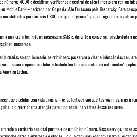
números 4000 e decidiram verificar se a central de atendimento era real ou falsa
ou Mobile Bank – batizado por Golpe da Mão Fantasma pela Kaspersky. Para os espe
 eram efetuados por centrais 0800, em que a ligação é paga integralmente pela emp
para o número informado na mensagem SMS e, durante a conversa, foi solicitado a i
ação foi encerrada.
adicionadas ao app bancário, os criminosos passaram a visar a infecção dos celular
sos passam a operar o celular infectado burlando os sistemas antifraudes”, explica 
a América Latina.
ece que o celular tem vida própria – os aplicativos são abertos sozinhos, mas a rea
 golpe, o diretor chama atenção para o potencial de vítimas desse esquema.
 todo o território nacional por meio de um único número. Nesse serviço, todas 
partilhados entre a empresa e o cliente – o que gera uma economia para as organiza