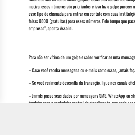
motivo, esses números são priorizados e isso faz o golpe parecer
esse tipo de chamada para entrar em contato com suas instituiç
falsas 0800 (gratuitas) para esses números. Pelo tempo que pas
empresas”, aponta Assolini.
Para não ser vítima de um golpe e saber verificar se uma mensag
– Caso você receba mensagens ou e-mails como essas, jamais faça 
– Se você realmente desconfia da transação, ligue nos canais ofic
– Jamais passe seus dados por mensagens SMS, WhatsApp ou simi
também para a verdadeira central de atendimento, que pode ser 
FONTE:
SECURITY REPORT