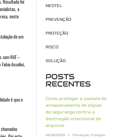
. Resultado foi
NEOTEL
cialistas, a
resa, neste
PREVENÇÃO
PROTEÇÃO
nstalação de um
RISCO
es com RAT –
SOLUÇÃO
Fabio Assolini,
POSTS
RECENTES
Como proteger a camada de
lidade é que o
armazenamento de cópias
de segurança contra a
destruição intencional de
arquivos
as chamadas
ções. Por este
06/08/2026
Prevenção
,
Proteção