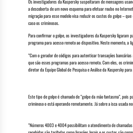
Os investigadores da Kaspersky suspeitaram de mensagens usando 
a descoberta de um novo esquema para efetuar roubo no Internet 
migração para esse modelo visa reduzir os custos do golpe – que
caso os criminosos.
Para confirmar o golpe, os investigadores da Kaspersky ligaram 
programa para acesso remoto ao dispositivo. Neste momento, a lig
“Com o gerador de códigos para autenticar transações bancárias 
que são esses programas para acesso remoto. Com eles, os crimino
diretor da Equipe Global de Pesquisa e Análise da Kaspersky para 
Este tipo de golpe é chamado de “golpe da mão fantasma”, pois par
criminoso o está operando remotamente. Já sobre a isca usada no
“Números 4003 e 4004 possibilitam o atendimento de chamadas em
recebidas são tarifadas como ligações locais e os custos são com