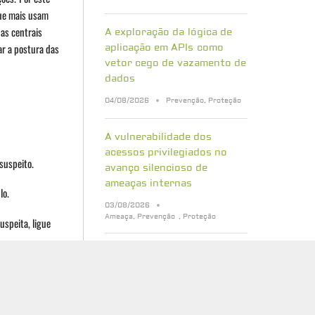
que mais usam
as centrais
A exploração da lógica de
r a postura das
aplicação em APIs como
vetor cego de vazamento de
dados
04/08/2026
Prevenção
,
Proteção
A vulnerabilidade dos
acessos privilegiados no
suspeito.
avanço silencioso de
ameaças internas
lo.
03/08/2026
Ameaça
,
Prevenção
,
Proteção
speita, ligue
Bancos de dados vetoriais:
quais riscos de segurança
sua empresa precisa
conhecer