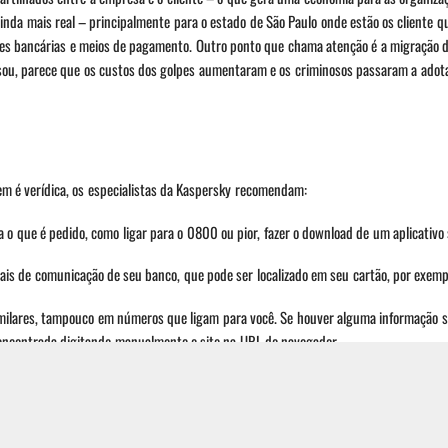
 ainda mais real – principalmente para o estado de São Paulo onde estão os cliente 
ões bancárias e meios de pagamento. Outro ponto que chama atenção é a migração d
sou, parece que os custos dos golpes aumentaram e os criminosos passaram a adota
em é verídica, os especialistas da Kaspersky recomendam:
o que é pedido, como ligar para o 0800 ou pior, fazer o download de um aplicativo 
iais de comunicação de seu banco, que pode ser localizado em seu cartão, por exemp
lares, tampouco em números que ligam para você. Se houver alguma informação su
encontrada digitando manualmente o site na URL do navegador.