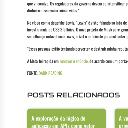
que vi comigo. Os reguladores do governo devem se intensificar p
dinheiro e isso vai arruinar vidas.”
No vídeo com o deepfake Lewis, “Lewis” é visto falando ao lado d
investiu mais de US$ 3 bilhões. O novo projeto de Musk abre gra
semelhança notável com Lewis, crível o suficiente para entender p
“Essas pessoas estão tentando perverter e destruir minha reputa
A Meta foi rápida em
remover o anúncio
, de acordo com um porta-
FONTE:
DARK READING
POSTS RELACIONADOS
A exploração da lógica de
A vu
aplicação em APIs como vetor
priv