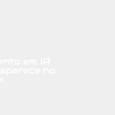
ento em IA
 aparece no
k