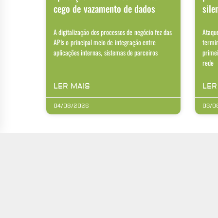
cego de vazamento de dados
sile
A digitalização dos processos de negócio fez das
Ataqu
APIs o principal meio de integração entre
termi
aplicações internas, sistemas de parceiros
prime
rede
LER MAIS
LER
04/08/2026
03/0