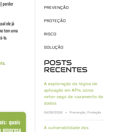
o] perder
PREVENÇÃO
PROTEÇÃO
al ele já
ake tem uma
RISCO
á-lo.
SOLUÇÃO
POSTS
nte
.
RECENTES
A exploração da lógica de
aplicação em APIs como
vetor cego de vazamento de
dados
04/08/2026
Prevenção
,
Proteção
ais: quais
A vulnerabilidade dos
a empresa