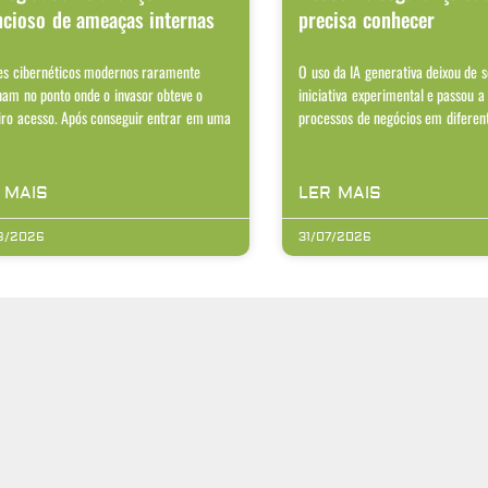
ncioso de ameaças internas
precisa conhecer
es cibernéticos modernos raramente
O uso da IA generativa deixou de 
nam no ponto onde o invasor obteve o
iniciativa experimental e passou a
iro acesso. Após conseguir entrar em uma
processos de negócios em diferen
 MAIS
LER MAIS
8/2026
31/07/2026