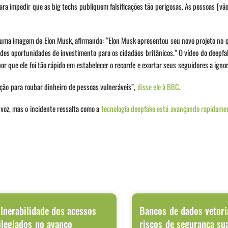
ara impedir que as big techs publiquem falsificações tão perigosas. As pessoas [vã
e uma imagem de Elon Musk, afirmando: “Elon Musk apresentou seu novo projeto no qu
ndes oportunidades de investimento para os cidadãos britânicos.” O vídeo do deepf
or que ele foi tão rápido em estabelecer o recorde e exortar seus seguidores a ignor
ção para roubar dinheiro de pessoas vulneráveis”,
disse ele à BBC
.
voz, mas o incidente ressalta como a
tecnologia deepfake está avançando rapidame
lnerabilidade dos acessos
Bancos de dados vetori
ilegiados no avanço
riscos de segurança su