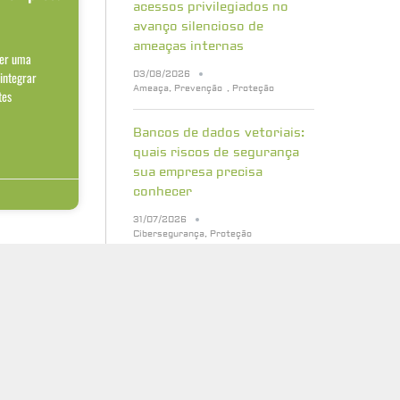
acessos privilegiados no
avanço silencioso de
ameaças internas
ser uma
03/08/2026
 integrar
Ameaça
,
Prevenção
,
Proteção
tes
Bancos de dados vetoriais:
quais riscos de segurança
sua empresa precisa
conhecer
31/07/2026
Cibersegurança
,
Proteção
Cinco erros que atrasam a
preparação para a
criptografia pós-quântica
29/07/2026
Cibersegurança
,
Proteção