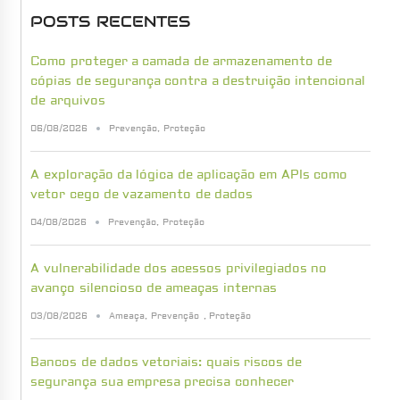
POSTS RECENTES
Como proteger a camada de armazenamento de
cópias de segurança contra a destruição intencional
de arquivos
06/08/2026
Prevenção
,
Proteção
A exploração da lógica de aplicação em APIs como
vetor cego de vazamento de dados
04/08/2026
Prevenção
,
Proteção
A vulnerabilidade dos acessos privilegiados no
avanço silencioso de ameaças internas
03/08/2026
Ameaça
,
Prevenção
,
Proteção
Bancos de dados vetoriais: quais riscos de
segurança sua empresa precisa conhecer