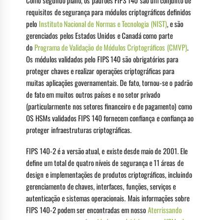
Como segundo plano, os padrões FIPS 140 são um conjunto de
requisitos de segurança para módulos criptográficos definidos
pelo
Instituto Nacional de Normas e Tecnologia (NIST)
, e são
gerenciados pelos Estados Unidos e Canadá como parte
do
Programa de Validação de Módulos Criptográficos (CMVP)
.
Os módulos validados pelo FIPS 140 são obrigatórios para
proteger chaves e realizar operações criptográficas para
muitas aplicações governamentais. De fato, tornou-se o padrão
de fato em muitos outros países e no setor privado
(particularmente nos setores financeiro e de pagamento) como
OS HSMs validados FIPS 140 fornecem confiança e confiança ao
proteger infraestruturas criptográficas.
FIPS 140-2 é a versão atual, e existe desde maio de 2001. Ele
define um total de quatro níveis de segurança e 11 áreas de
design e implementações de produtos criptográficos, incluindo
gerenciamento de chaves, interfaces, funções, serviços e
autenticação e sistemas operacionais. Mais informações sobre
FIPS 140-2 podem ser encontradas em nosso
Aterrissando