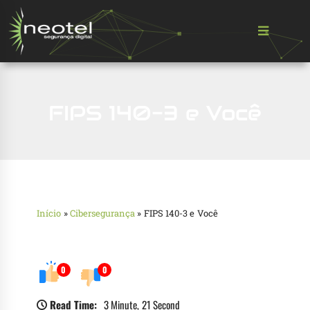
FIPS 140-3 e Você
Início
»
Cibersegurança
»
FIPS 140-3 e Você
0
0
Read Time:
3 Minute, 21 Second