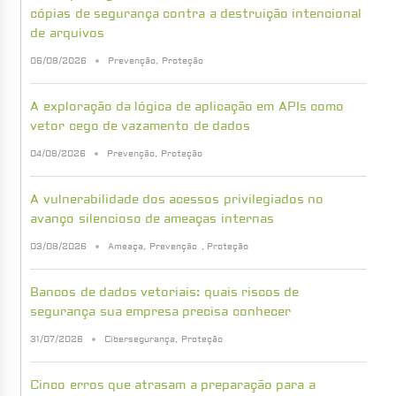
cópias de segurança contra a destruição intencional
de arquivos
06/08/2026
Prevenção
,
Proteção
A exploração da lógica de aplicação em APIs como
vetor cego de vazamento de dados
04/08/2026
Prevenção
,
Proteção
A vulnerabilidade dos acessos privilegiados no
avanço silencioso de ameaças internas
03/08/2026
Ameaça
,
Prevenção
,
Proteção
Bancos de dados vetoriais: quais riscos de
segurança sua empresa precisa conhecer
31/07/2026
Cibersegurança
,
Proteção
Cinco erros que atrasam a preparação para a