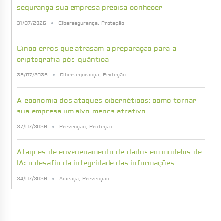
segurança sua empresa precisa conhecer
31/07/2026
Cibersegurança
,
Proteção
Cinco erros que atrasam a preparação para a
criptografia pós-quântica
29/07/2026
Cibersegurança
,
Proteção
A economia dos ataques cibernéticos: como tornar
sua empresa um alvo menos atrativo
27/07/2026
Prevenção
,
Proteção
Ataques de envenenamento de dados em modelos de
IA: o desafio da integridade das informações
24/07/2026
Ameaça
,
Prevenção