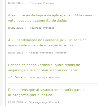
06/08/2026
Prevenção
,
Proteção
A exploração da lógica de aplicação em APIs como
vetor cego de vazamento de dados
04/08/2026
Prevenção
,
Proteção
A vulnerabilidade dos acessos privilegiados no
avanço silencioso de ameaças internas
03/08/2026
Ameaça
,
Prevenção
,
Proteção
Bancos de dados vetoriais: quais riscos de
segurança sua empresa precisa conhecer
31/07/2026
Cibersegurança
,
Proteção
Cinco erros que atrasam a preparação para a
criptografia pós-quântica
29/07/2026
Cibersegurança
,
Proteção