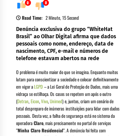
0
0
Read Time:
2 Minute, 15 Second
Denúncia exclusiva do grupo “WhiteHat
Brasil” ao Olhar Digital afirma que dados
pessoais como nome, endereço, data de
nascimento, CPF, e-mail e números de
telefone estavam abertos na rede
O problema é muito maior do que se imagina. Enquanto muitos
lutam para conscientizar a sociedade e colocar definitivamente
em vigor a
LGPD
– a Lei Geral de Proteção de Dados, mais uma
vidraça se estilhaça. Os casos se repetem um após o outro
(
Detran
,
Eicon
,
Vivo
,
Unimed
) e, juntos, criam um cenário de
total despreparo de inúmeras instituições para lidar com dados
pessoais. Desta vez, a falha de segurança está no sistema da
operadora
Claro
, mais precisamente no portal de serviços
“
Minha Claro Residencial
“. A denúncia foi feita com