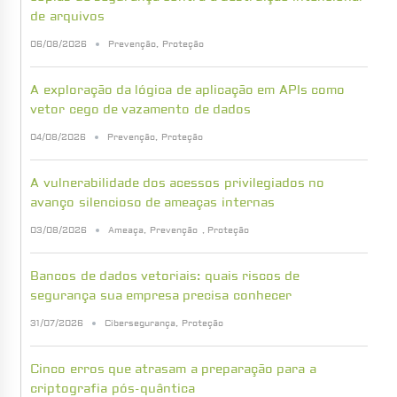
de arquivos
06/08/2026
Prevenção
,
Proteção
A exploração da lógica de aplicação em APIs como
vetor cego de vazamento de dados
04/08/2026
Prevenção
,
Proteção
A vulnerabilidade dos acessos privilegiados no
avanço silencioso de ameaças internas
03/08/2026
Ameaça
,
Prevenção
,
Proteção
Bancos de dados vetoriais: quais riscos de
segurança sua empresa precisa conhecer
31/07/2026
Cibersegurança
,
Proteção
Cinco erros que atrasam a preparação para a
criptografia pós-quântica