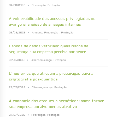
04/08/2026
Prevenção
,
Proteção
A vulnerabilidade dos acessos privilegiados no
avanço silencioso de ameaças internas
03/08/2026
Ameaça
,
Prevenção
,
Proteção
Bancos de dados vetoriais: quais riscos de
segurança sua empresa precisa conhecer
31/07/2026
Cibersegurança
,
Proteção
Cinco erros que atrasam a preparação para a
criptografia pós-quântica
29/07/2026
Cibersegurança
,
Proteção
A economia dos ataques cibernéticos: como tornar
sua empresa um alvo menos atrativo
27/07/2026
Prevenção
,
Proteção