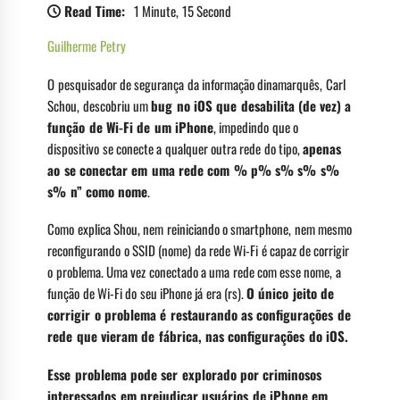
Read Time:
1 Minute, 15 Second
Guilherme Petry
O pesquisador de segurança da informação dinamarquês, Carl
Schou, descobriu um
bug no iOS que desabilita (de vez) a
função de Wi-Fi de um iPhone
, impedindo que o
dispositivo se conecte a qualquer outra rede do tipo,
apenas
ao se conectar em uma rede com % p% s% s% s%
s% n” como nome
.
Como explica Shou, nem reiniciando o smartphone, nem mesmo
reconfigurando o SSID (nome) da rede Wi-Fi é capaz de corrigir
o problema. Uma vez conectado a uma rede com esse nome, a
função de Wi-Fi do seu iPhone já era (rs).
O único jeito de
corrigir o problema é restaurando as configurações de
rede que vieram de fábrica, nas configurações do iOS.
Esse problema pode ser explorado por criminosos
interessados em prejudicar usuários de iPhone em