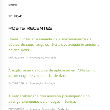
RISCO
SOLUÇÃO
POSTS RECENTES
Como proteger a camada de armazenamento de
cópias de segurança contra a destruição intencional
de arquivos
06/08/2026
Prevenção
,
Proteção
A exploração da lógica de aplicação em APIs como
vetor cego de vazamento de dados
04/08/2026
Prevenção
,
Proteção
A vulnerabilidade dos acessos privilegiados no
avanço silencioso de ameaças internas
03/08/2026
Ameaça
,
Prevenção
,
Proteção