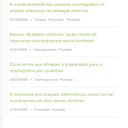
A vulnerabilidade dos acessos privilegiados no
avanço silencioso de ameaças internas
03/08/2026
Ameaça
,
Prevenção
,
Proteção
Bancos de dados vetoriais: quais riscos de
segurança sua empresa precisa conhecer
31/07/2026
Cibersegurança
,
Proteção
Cinco erros que atrasam a preparação para a
criptografia pós-quântica
29/07/2026
Cibersegurança
,
Proteção
A economia dos ataques cibernéticos: como tornar
sua empresa um alvo menos atrativo
27/07/2026
Prevenção
,
Proteção