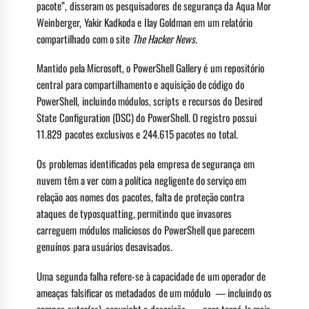
pacote”, disseram os pesquisadores de segurança da Aqua Mor
Weinberger, Yakir Kadkoda e Ilay Goldman em um relatório
compartilhado com o site
The Hacker News
.
Mantido pela Microsoft, o PowerShell Gallery é um repositório
central para compartilhamento e aquisição de código do
PowerShell, incluindo módulos, scripts e recursos do Desired
State Configuration (DSC) do PowerShell. O registro possui
11.829 pacotes exclusivos e 244.615 pacotes no total.
Os problemas identificados pela empresa de segurança em
nuvem têm a ver com a política negligente do serviço em
relação aos nomes dos pacotes, falta de proteção contra
ataques de typosquatting, permitindo que invasores
carreguem módulos maliciosos do PowerShell que parecem
genuínos para usuários desavisados.
Uma segunda falha refere-se à capacidade de um operador de
ameaças falsificar os metadados de um módulo — incluindo os
campos autor(es), copyright e descrição — para torná-lo mais