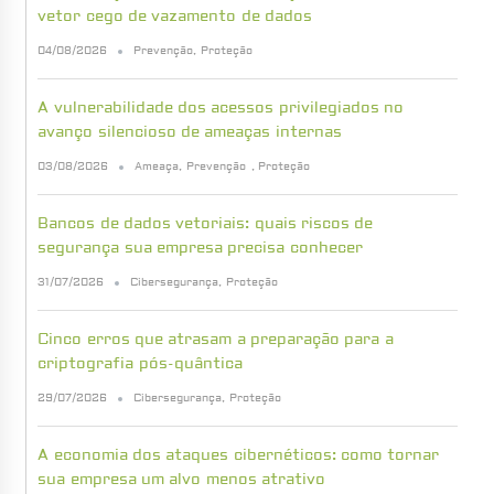
vetor cego de vazamento de dados
04/08/2026
Prevenção
,
Proteção
A vulnerabilidade dos acessos privilegiados no
avanço silencioso de ameaças internas
03/08/2026
Ameaça
,
Prevenção
,
Proteção
Bancos de dados vetoriais: quais riscos de
segurança sua empresa precisa conhecer
31/07/2026
Cibersegurança
,
Proteção
Cinco erros que atrasam a preparação para a
criptografia pós-quântica
29/07/2026
Cibersegurança
,
Proteção
A economia dos ataques cibernéticos: como tornar
sua empresa um alvo menos atrativo