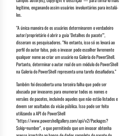
legítimo, enganando assim usuários involuntários para instalá-
los.
“A única maneira de os usuários determinarem o verdadeiro
autor/proprietário é abrir a guia ‘Detalhes do pacote’”,
disseram os pesquisadores. “No entanto, isso só os levará ao
perfil do autor falso, pois o invasor pode escolher livremente
qualquer nome ao criar um usuário na Galeria do PowerShell.
Portanto, determinar o autor real de um módulo do PowerShell
na Galeria do PowerShell representa uma tarefa desafiadora.”
Também foi descoberta uma terceira falha que pode ser
abusada por invasores para enumerar todos os nomes e
versões de pacotes, incluindo aqueles que não estão listados e
devem ser ocultados da visão pública. Isso pode ser feito
utilizando a API do PowerShell
“https://www.powershellgallery.com/api/v2/Packages?
$skip=number”, o que permitindo que um invasor obtenha
acesso irrestrito ao banco de dados completo do pacote do