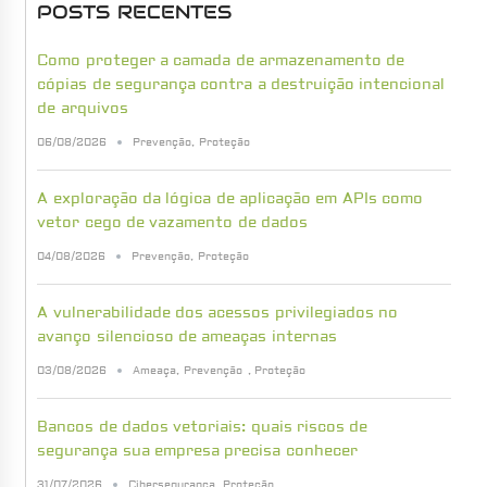
POSTS RECENTES
Como proteger a camada de armazenamento de
cópias de segurança contra a destruição intencional
de arquivos
06/08/2026
Prevenção
,
Proteção
A exploração da lógica de aplicação em APIs como
vetor cego de vazamento de dados
04/08/2026
Prevenção
,
Proteção
A vulnerabilidade dos acessos privilegiados no
avanço silencioso de ameaças internas
03/08/2026
Ameaça
,
Prevenção
,
Proteção
Bancos de dados vetoriais: quais riscos de
segurança sua empresa precisa conhecer
31/07/2026
Cibersegurança
,
Proteção