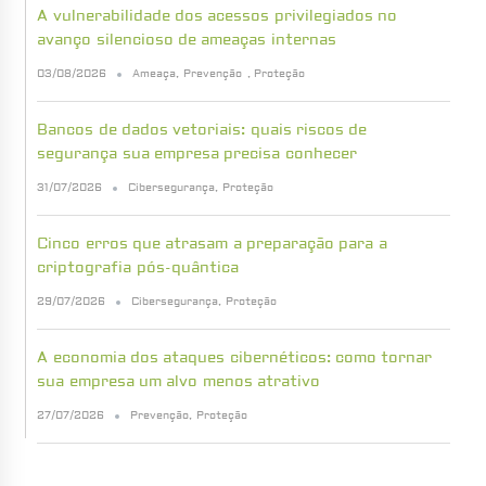
A vulnerabilidade dos acessos privilegiados no
avanço silencioso de ameaças internas
03/08/2026
Ameaça
,
Prevenção
,
Proteção
Bancos de dados vetoriais: quais riscos de
segurança sua empresa precisa conhecer
31/07/2026
Cibersegurança
,
Proteção
Cinco erros que atrasam a preparação para a
criptografia pós-quântica
29/07/2026
Cibersegurança
,
Proteção
A economia dos ataques cibernéticos: como tornar
sua empresa um alvo menos atrativo
27/07/2026
Prevenção
,
Proteção