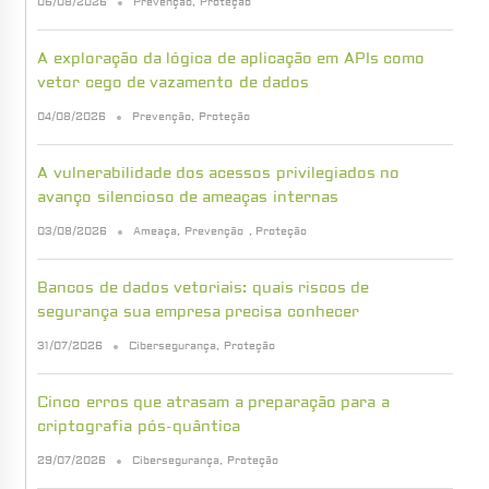
06/08/2026
Prevenção
,
Proteção
A exploração da lógica de aplicação em APIs como
vetor cego de vazamento de dados
04/08/2026
Prevenção
,
Proteção
A vulnerabilidade dos acessos privilegiados no
avanço silencioso de ameaças internas
03/08/2026
Ameaça
,
Prevenção
,
Proteção
Bancos de dados vetoriais: quais riscos de
segurança sua empresa precisa conhecer
31/07/2026
Cibersegurança
,
Proteção
Cinco erros que atrasam a preparação para a
criptografia pós-quântica
29/07/2026
Cibersegurança
,
Proteção