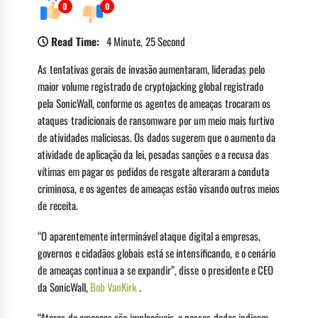
0
0
Read Time:
4 Minute, 25 Second
As tentativas gerais de invasão aumentaram, lideradas pelo
maior volume registrado de cryptojacking global registrado
pela SonicWall, conforme os agentes de ameaças trocaram os
ataques tradicionais de ransomware por um meio mais furtivo
de atividades maliciosas. Os dados sugerem que o aumento da
atividade de aplicação da lei, pesadas sanções e a recusa das
vítimas em pagar os pedidos de resgate alteraram a conduta
criminosa, e os agentes de ameaças estão visando outros meios
de receita.
“O aparentemente interminável ataque digital a empresas,
governos e cidadãos globais está se intensificando, e o cenário
de ameaças continua a se expandir”, disse o presidente e CEO
da SonicWall,
Bob VanKirk
.
“Atores de ameaças são implacáveis, e nossos dados indicam