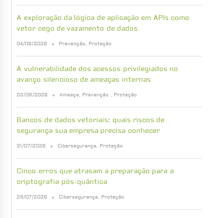
A exploração da lógica de aplicação em APIs como
vetor cego de vazamento de dados
04/08/2026
Prevenção
,
Proteção
A vulnerabilidade dos acessos privilegiados no
avanço silencioso de ameaças internas
03/08/2026
Ameaça
,
Prevenção
,
Proteção
Bancos de dados vetoriais: quais riscos de
segurança sua empresa precisa conhecer
31/07/2026
Cibersegurança
,
Proteção
Cinco erros que atrasam a preparação para a
criptografia pós-quântica
29/07/2026
Cibersegurança
,
Proteção