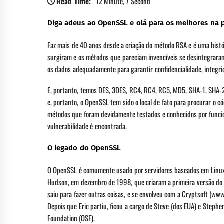
Read Time:
12 Minute, 7 Second
Diga adeus ao OpenSSL e olá para os melhores na p
Faz mais de 40 anos desde a criação do método RSA e é uma hist
surgiram e os métodos que pareciam invencíveis se desintegrara
os dados adequadamente para garantir confidencialidade, integrid
E, portanto, temos DES, 3DES, RC4, RC4, RC5, MD5, SHA-1, SHA-2
e, portanto, o OpenSSL tem sido o local de fato para procurar o 
métodos que foram devidamente testados e conhecidos por funci
vulnerabilidade é encontrada.
O legado do OpenSSL
O OpenSSL é comumente usado por servidores baseados em Linux p
Hudson, em dezembro de 1998, que criaram a primeira versão do O
saiu para fazer outras coisas, e se envolveu com a Cryptsoft (w
Depois que Eric partiu, ficou a cargo de Steve (dos EUA) e Step
Foundation (OSF).