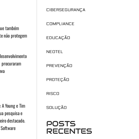
CIBERSEGURANÇA
COMPLIANCE
aque também
nte não protegem
EDUCAÇÃO
NEOTEL
 desenvolvimento
es procuraram
PREVENÇÃO
ova
PROTEÇÃO
RISCO
c A Young e Tim
SOLUÇÃO
ua pesquisa e
eiro destacado.
POSTS
L Software
RECENTES