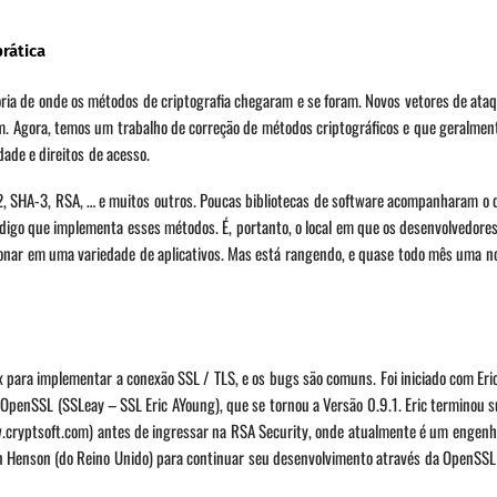
rática
ória de onde os métodos de criptografia chegaram e se foram. Novos vetores de at
m. Agora, temos um trabalho de correção de métodos criptográficos e que geralme
ade e direitos de acesso.
, SHA-3, RSA, … e muitos outros. Poucas bibliotecas de software acompanharam o
código que implementa esses métodos. É, portanto, o local em que os desenvolvedor
onar em uma variedade de aplicativos. Mas está rangendo, e quase todo mês uma n
ara implementar a conexão SSL / TLS, e os bugs são comuns. Foi iniciado com Eri
penSSL (SSLeay – SSL Eric AYoung), que se tornou a Versão 0.9.1. Eric terminou s
ww.cryptsoft.com) antes de ingressar na RSA Security, onde atualmente é um engenh
hen Henson (do Reino Unido) para continuar seu desenvolvimento através da OpenSS