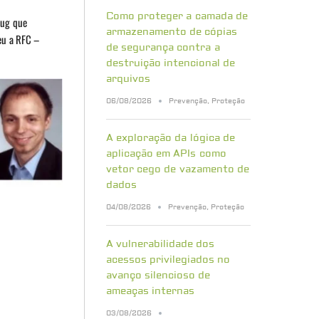
Como proteger a camada de
bug que
armazenamento de cópias
eu a RFC –
de segurança contra a
destruição intencional de
arquivos
06/08/2026
Prevenção
,
Proteção
A exploração da lógica de
aplicação em APIs como
vetor cego de vazamento de
dados
04/08/2026
Prevenção
,
Proteção
A vulnerabilidade dos
acessos privilegiados no
avanço silencioso de
ameaças internas
03/08/2026