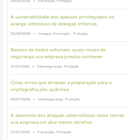
04/08/2026
Prevenção
,
Proteção
A vulnerabilidade dos acessos privilegiados no
avanço silencioso de ameaças internas
03/08/2026
Ameaça
,
Prevenção
,
Proteção
Bancos de dados vetoriais: quais riscos de
segurança sua empresa precisa conhecer
31/07/2026
Cibersegurança
,
Proteção
Cinco erros que atrasam a preparação para a
criptografia pós-quântica
29/07/2026
Cibersegurança
,
Proteção
A economia dos ataques cibernéticos: como tornar
sua empresa um alvo menos atrativo
27/07/2026
Prevenção
,
Proteção