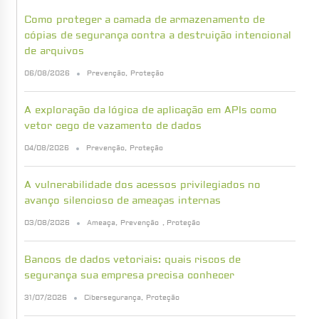
Como proteger a camada de armazenamento de
cópias de segurança contra a destruição intencional
de arquivos
06/08/2026
Prevenção
,
Proteção
A exploração da lógica de aplicação em APIs como
vetor cego de vazamento de dados
04/08/2026
Prevenção
,
Proteção
A vulnerabilidade dos acessos privilegiados no
avanço silencioso de ameaças internas
03/08/2026
Ameaça
,
Prevenção
,
Proteção
Bancos de dados vetoriais: quais riscos de
segurança sua empresa precisa conhecer
31/07/2026
Cibersegurança
,
Proteção