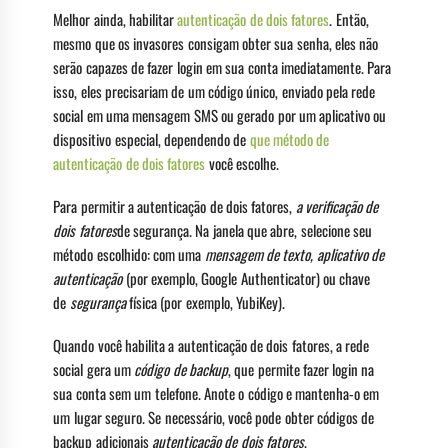
Melhor ainda, habilitar
autenticação de dois fatores
. Então,
mesmo que os invasores consigam obter sua senha, eles não
serão capazes de fazer login em sua conta imediatamente. Para
isso, eles precisariam de um código único, enviado pela rede
social em uma mensagem SMS ou gerado por um aplicativo ou
dispositivo especial, dependendo de
que método de
autenticação de dois fatores
você escolhe.
Para permitir a autenticação de dois fatores,
a verificação de
dois
fatores
de segurança. Na janela que abre, selecione seu
método escolhido: com uma
mensagem de texto,
aplicativo de
autenticação
(por exemplo, Google Authenticator) ou chave
de
segurança
física (por exemplo, YubiKey).
Quando você habilita a autenticação de dois fatores, a rede
social gera um
código de backup
, que permite fazer login na
sua conta sem um telefone. Anote o código e mantenha-o em
um lugar seguro. Se necessário, você pode obter códigos de
backup adicionais
autenticação de dois fatores
.