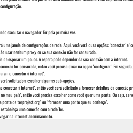
configuração.
ando executar o navegador Tor pela primeira vez.
rá uma janela de configurações de rede. Aqui, você verá duas opções: ‘conectar’ e ‘co
 não usar nenhum proxy ou se sua conexão não for censurada.
ois de esperar um pouco. A espera pode depender da sua conexão com a internet.
onexão for censurada, então você precisa clicar na opção ‘configurar’. Em seguida, 
ara me conectar à internet’.
erá solicitado a escolher algumas sub-opções.
 conectar à internet’, então você será solicitado a fornecer detalhes da conexão pr
 no meu país’, então você precisa escolher como você quer uma ponte. Ou seja, se v
a ponte de torproject.org” ou “fornecer uma ponte que eu conheço”.
 estabeleça uma conexão com a rede Tor.
navegar na internet anonimamente.