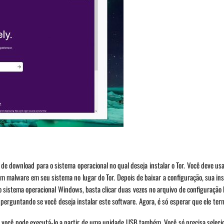
 download para o sistema operacional no qual deseja instalar o Tor. Você deve usar 
gum malware em seu sistema no lugar do Tor. Depois de baixar a configuração, sua in
o sistema operacional Windows, basta clicar duas vezes no arquivo de configuração 
erguntando se você deseja instalar este software. Agora, é só esperar que ele term
, você pode executá-lo a partir de uma unidade USB também. Você só precisa seleci