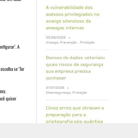
A vulnerabilidade dos
acessos privilegiados no
avanço silencioso de
ameaças internas
03/08/2026
Ameaça
,
Prevenção
,
Proteção
nfigurar’. A
Bancos de dados vetoriais:
quais riscos de segurança
escolha se ‘Tor
sua empresa precisa
conhecer
31/07/2026
oxy.
Cibersegurança
,
Proteção
ocê quiser
Cinco erros que atrasam a
preparação para a
criptografia pós-quântica
29/07/2026
Cibersegurança
,
Proteção