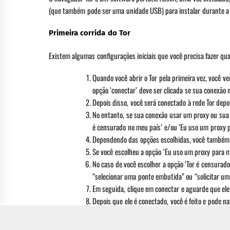
(que também pode ser uma unidade USB) para instalar durante a 
Primeira corrida do Tor
Existem algumas configurações iniciais que você precisa fazer qu
Quando você abrir o Tor pela primeira vez, você ve
opção ‘conectar’ deve ser clicada se sua conexão
Depois disso, você será conectado à rede Tor dep
No entanto, se sua conexão usar um proxy ou sua c
é censurado no meu país’ e/ou ‘Eu uso um proxy p
Dependendo das opções escolhidas, você também s
Se você escolheu a opção ‘Eu uso um proxy para me
No caso de você escolher a opção ‘Tor é censurado
“selecionar uma ponte embutida” ou “solicitar um
Em seguida, clique em conectar e aguarde que ele
Depois que ele é conectado, você é feito e pode 
Alguns fatos e melhores práticas