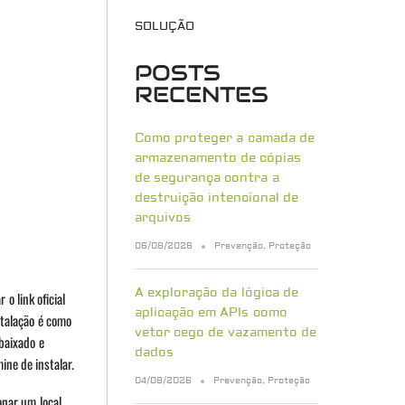
SOLUÇÃO
POSTS
RECENTES
Como proteger a camada de
armazenamento de cópias
de segurança contra a
destruição intencional de
arquivos
06/08/2026
Prevenção
,
Proteção
A exploração da lógica de
o link oficial
aplicação em APIs como
stalação é como
vetor cego de vazamento de
baixado e
dados
ine de instalar.
04/08/2026
Prevenção
,
Proteção
onar um local