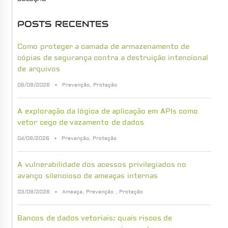
POSTS RECENTES
Como proteger a camada de armazenamento de
cópias de segurança contra a destruição intencional
de arquivos
06/08/2026
Prevenção
,
Proteção
A exploração da lógica de aplicação em APIs como
vetor cego de vazamento de dados
04/08/2026
Prevenção
,
Proteção
A vulnerabilidade dos acessos privilegiados no
avanço silencioso de ameaças internas
03/08/2026
Ameaça
,
Prevenção
,
Proteção
Bancos de dados vetoriais: quais riscos de