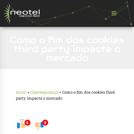
Como o fim dos cookies
third party impacta o
mercado
Início
»
Cibersegurança
»
Como o fim dos cookies third
party impacta o mercado
0
0