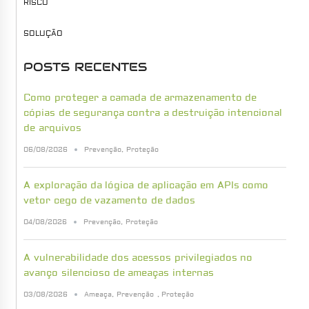
RISCO
SOLUÇÃO
POSTS RECENTES
Como proteger a camada de armazenamento de
cópias de segurança contra a destruição intencional
de arquivos
06/08/2026
Prevenção
,
Proteção
A exploração da lógica de aplicação em APIs como
vetor cego de vazamento de dados
04/08/2026
Prevenção
,
Proteção
A vulnerabilidade dos acessos privilegiados no
avanço silencioso de ameaças internas
03/08/2026
Ameaça
,
Prevenção
,
Proteção