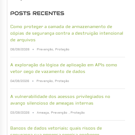
POSTS RECENTES
Como proteger a camada de armazenamento de
cópias de segurança contra a destruição intencional
de arquivos
06/08/2026
Prevenção
,
Proteção
A exploração da lógica de aplicação em APIs como
vetor cego de vazamento de dados
04/08/2026
Prevenção
,
Proteção
A vulnerabilidade dos acessos privilegiados no
avanço silencioso de ameaças internas
03/08/2026
Ameaça
,
Prevenção
,
Proteção
Bancos de dados vetoriais: quais riscos de
segurança sua empresa precisa conhecer