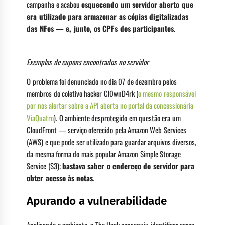
campanha e acabou
esquecendo um servidor aberto que
era utilizado para armazenar as cópias digitalizadas
das NFes — e, junto, os CPFs dos participantes
.
Exemplos de cupons encontrados no servidor
O problema foi denunciado no dia 07 de dezembro pelos
membros do coletivo hacker Cl0wnD4rk (
o mesmo responsável
por nos alertar sobre a API aberta no portal da concessionária
ViaQuatro
). O ambiente desprotegido em questão era um
CloudFront — serviço oferecido pela Amazon Web Services
(AWS) e que pode ser utilizado para guardar arquivos diversos,
da mesma forma do mais popular Amazon Simple Storage
Service (S3);
bastava saber o endereço do servidor para
obter acesso às notas
.
Apurando a vulnerabilidade
Analisando o ambiente, a The Hack conseguiu identificar cerca