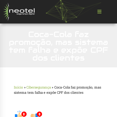
Coca-Cola faz
promoção, mas sistema
tem falha e expõe CPF
dos clientes
Início
»
Cibersegurança
»
Coca-Cola faz promoção, mas
sistema tem falha e expõe CPF dos clientes
0
0