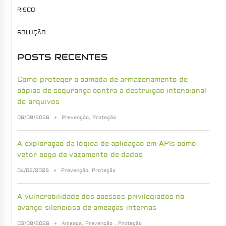
RISCO
SOLUÇÃO
POSTS RECENTES
Como proteger a camada de armazenamento de
cópias de segurança contra a destruição intencional
de arquivos
06/08/2026
Prevenção
,
Proteção
A exploração da lógica de aplicação em APIs como
vetor cego de vazamento de dados
04/08/2026
Prevenção
,
Proteção
A vulnerabilidade dos acessos privilegiados no
avanço silencioso de ameaças internas
03/08/2026
Ameaça
,
Prevenção
,
Proteção