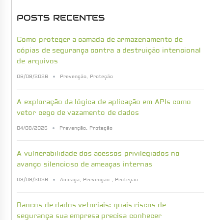
POSTS RECENTES
Como proteger a camada de armazenamento de
cópias de segurança contra a destruição intencional
de arquivos
06/08/2026
Prevenção
,
Proteção
A exploração da lógica de aplicação em APIs como
vetor cego de vazamento de dados
04/08/2026
Prevenção
,
Proteção
A vulnerabilidade dos acessos privilegiados no
avanço silencioso de ameaças internas
03/08/2026
Ameaça
,
Prevenção
,
Proteção
Bancos de dados vetoriais: quais riscos de
segurança sua empresa precisa conhecer