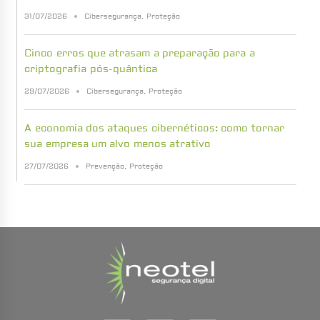
31/07/2026
Cibersegurança
,
Proteção
Cinco erros que atrasam a preparação para a
criptografia pós-quântica
29/07/2026
Cibersegurança
,
Proteção
A economia dos ataques cibernéticos: como tornar
sua empresa um alvo menos atrativo
27/07/2026
Prevenção
,
Proteção