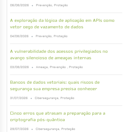
06/08/2026
Prevenção
,
Proteção
A exploração da lógica de aplicação em APIs como
vetor cego de vazamento de dados
04/08/2026
Prevenção
,
Proteção
A vulnerabilidade dos acessos privilegiados no
avanço silencioso de ameaças internas
03/08/2026
Ameaça
,
Prevenção
,
Proteção
Bancos de dados vetoriais: quais riscos de
segurança sua empresa precisa conhecer
31/07/2026
Cibersegurança
,
Proteção
Cinco erros que atrasam a preparação para a
criptografia pós-quântica
29/07/2026
Cibersegurança
,
Proteção