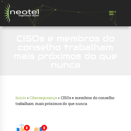
CISOs e membros do
conselho trabalham
mais próximos do que
nunca
Início
»
Cibersegurança
»
CISOs e membros do conselho
trabalham mais próximos do que nunca
0
0