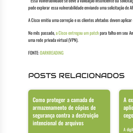
” Essa vulnerabilidade se deve à validação insuficiente da solici
pode explorar essa vulnerabilidade enviando uma solicitação de A
A Cisco emitiu uma correção e os clientes afetados devem aplicar 
No mês passado,
a Cisco entregou um patch
para falha em seu An
uma rede privada virtual (VPN).
FONTE:
DARKREADING
POSTS RELACIONADOS
Como proteger a camada de
A ex
armazenamento de cópias de
apli
segurança contra a destruição
ceg
intencional de arquivos
A digi