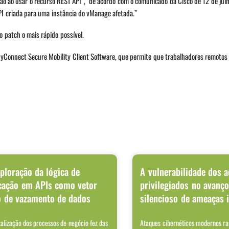
tação ao usar o recurso REST API”, de acordo com o comunicado da Cisco de 12 de jul
PI criada para uma instância do vManage afetada.”
o patch o mais rápido possível.
yConnect Secure Mobility Client Software, que permite que trabalhadores remotos
ploração da lógica de
A vulnerabilidade dos 
cação em APIs como vetor
privilegiados no avanç
o de vazamento de dados
silencioso de ameaças 
talização dos processos de negócio fez das
Ataques cibernéticos modernos r