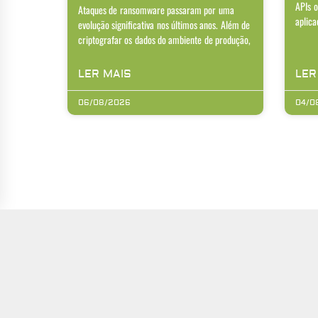
APIs o
Ataques de ransomware passaram por uma
aplica
evolução significativa nos últimos anos. Além de
criptografar os dados do ambiente de produção,
LER MAIS
LER
06/08/2026
04/0