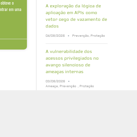
 obteve o
A exploração da lógica de
entrar em uma
aplicação em APIs como
vetor cego de vazamento de
dados
04/08/2026
Prevenção
,
Proteção
A vulnerabilidade dos
acessos privilegiados no
avanço silencioso de
ameaças internas
03/08/2026
Ameaça
,
Prevenção
,
Proteção
Bancos de dados vetoriais:
quais riscos de segurança
sua empresa precisa
conhecer
31/07/2026
Cibersegurança
,
Proteção