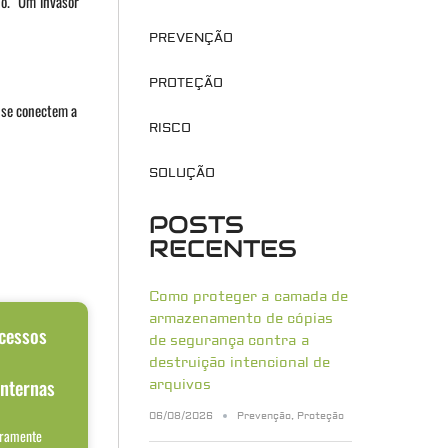
ho. “Um invasor
PREVENÇÃO
PROTEÇÃO
 se conectem a
RISCO
SOLUÇÃO
POSTS
RECENTES
Como proteger a camada de
armazenamento de cópias
acessos
de segurança contra a
o
destruição intencional de
internas
arquivos
06/08/2026
Prevenção
,
Proteção
aramente