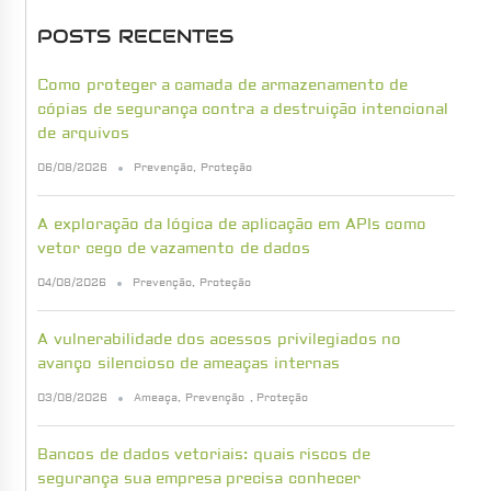
POSTS RECENTES
Como proteger a camada de armazenamento de
cópias de segurança contra a destruição intencional
de arquivos
06/08/2026
Prevenção
,
Proteção
A exploração da lógica de aplicação em APIs como
vetor cego de vazamento de dados
04/08/2026
Prevenção
,
Proteção
A vulnerabilidade dos acessos privilegiados no
avanço silencioso de ameaças internas
03/08/2026
Ameaça
,
Prevenção
,
Proteção
Bancos de dados vetoriais: quais riscos de
segurança sua empresa precisa conhecer