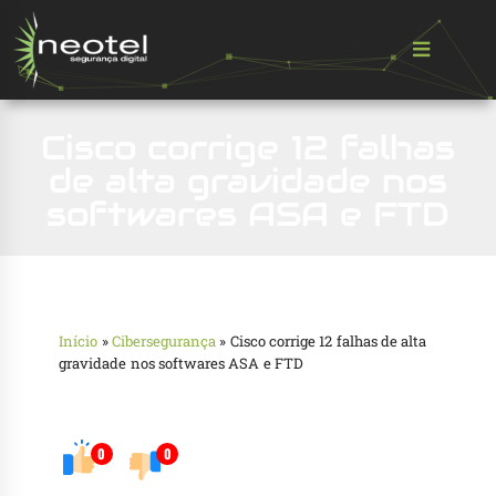
Cisco corrige 12 falhas
de alta gravidade nos
softwares ASA e FTD
Início
»
Cibersegurança
»
Cisco corrige 12 falhas de alta
gravidade nos softwares ASA e FTD
0
0