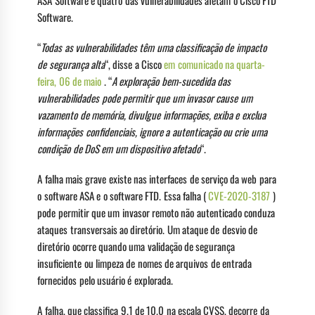
ASA Software e quatro das vulnerabilidades afetam o Cisco FTD
Software.
“
Todas as vulnerabilidades têm uma classificação de impacto
de segurança alta
“, disse a Cisco
em comunicado na quarta-
feira, 06 de maio
. “
A exploração bem-sucedida das
vulnerabilidades pode permitir que um invasor cause um
vazamento de memória, divulgue informações, exiba e exclua
informações confidenciais, ignore a autenticação ou crie uma
condição de DoS em um dispositivo afetado
“.
A falha mais grave existe nas interfaces de serviço da web para
o software ASA e o software FTD. Essa falha (
CVE-2020-3187
)
pode permitir que um invasor remoto não autenticado conduza
ataques transversais ao diretório. Um ataque de desvio de
diretório ocorre quando uma validação de segurança
insuficiente ou limpeza de nomes de arquivos de entrada
fornecidos pelo usuário é explorada.
A falha, que classifica 9.1 de 10.0 na escala CVSS, decorre da