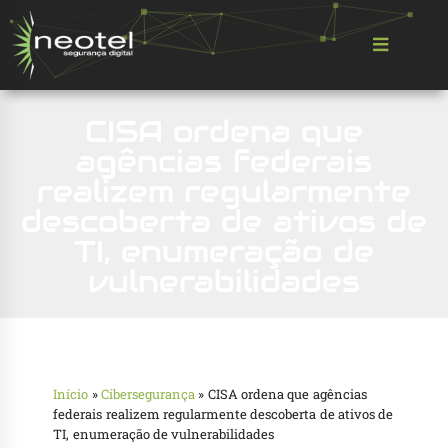
CISA ordena que
agências federais
realizem regularmente
descoberta de ativos de
TI, enumeração de
vulnerabilidades
Início
»
Cibersegurança
»
CISA ordena que agências
federais realizem regularmente descoberta de ativos de
TI, enumeração de vulnerabilidades