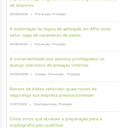
de arquivos
06/08/2026
Prevenção
,
Proteção
A exploração da lógica de aplicação em APIs como
vetor cego de vazamento de dados
04/08/2026
Prevenção
,
Proteção
A vulnerabilidade dos acessos privilegiados no
avanço silencioso de ameaças internas
03/08/2026
Ameaça
,
Prevenção
,
Proteção
Bancos de dados vetoriais: quais riscos de
segurança sua empresa precisa conhecer
31/07/2026
Cibersegurança
,
Proteção
Cinco erros que atrasam a preparação para a
criptografia pós-quântica