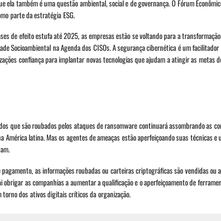
que ela também é uma questão ambiental, social e de governança. O Fórum Econômi
mo parte da estratégia ESG.
ses de efeito estufa até 2025, as empresas estão se voltando para a transformação
ade Socioambiental na Agenda dos CISOs. A segurança cibernética é um facilitador 
zações confiança para implantar novas tecnologias que ajudam a atingir as metas d
dados que são roubados pelos ataques de ransomware continuará assombrando as c
 na América latina. Mas os agentes de ameaças estão aperfeiçoando suas técnicas e 
bam.
pagamento, as informações roubadas ou carteiras criptográficas são vendidas ou 
i obrigar as companhias a aumentar a qualificação e o aperfeiçoamento de ferrame
orno dos ativos digitais críticos da organização.