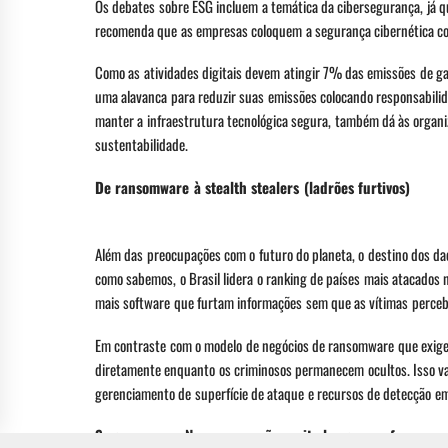
Os debates sobre ESG incluem a temática da cibersegurança, já 
recomenda que as empresas coloquem a segurança cibernética co
Como as atividades digitais devem atingir 7% das emissões de ga
uma alavanca para reduzir suas emissões colocando responsabilid
manter a infraestrutura tecnológica segura, também dá às organi
sustentabilidade.
De ransomware à stealth stealers (ladrões furtivos)
Além das preocupações com o futuro do planeta, o destino dos 
como sabemos, o Brasil lidera o ranking de países mais atacados
mais software que furtam informações sem que as vítimas perce
Em contraste com o modelo de negócios de ransomware que exige 
diretamente enquanto os criminosos permanecem ocultos. Isso va
gerenciamento de superfície de ataque e recursos de detecção em t
Segurança na Nuvem mas não muito longe, por favor