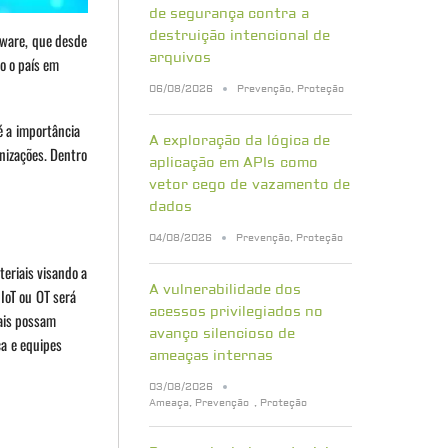
de segurança contra a
destruição intencional de
mware, que desde
arquivos
o o país em
06/08/2026
Prevenção
,
Proteção
é a importância
A exploração da lógica de
anizações. Dentro
aplicação em APIs como
vetor cego de vazamento de
dados
04/08/2026
Prevenção
,
Proteção
eriais visando a
A vulnerabilidade dos
 IoT ou OT será
acessos privilegiados no
ais possam
avanço silencioso de
a e equipes
ameaças internas
03/08/2026
Ameaça
,
Prevenção
,
Proteção