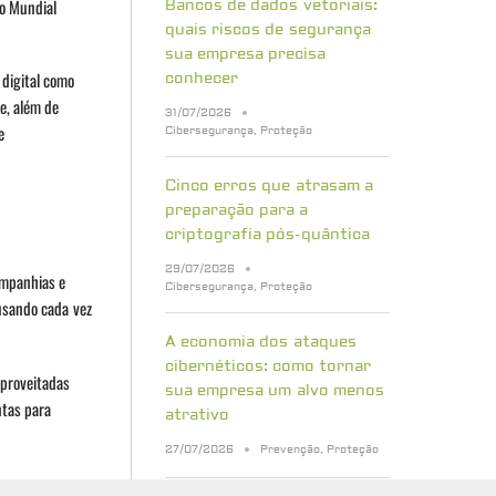
co Mundial
Bancos de dados vetoriais:
quais riscos de segurança
sua empresa precisa
 digital como
conhecer
e, além de
31/07/2026
e
Cibersegurança
,
Proteção
Cinco erros que atrasam a
preparação para a
criptografia pós-quântica
29/07/2026
ompanhias e
Cibersegurança
,
Proteção
usando cada vez
A economia dos ataques
cibernéticos: como tornar
aproveitadas
sua empresa um alvo menos
ntas para
atrativo
27/07/2026
Prevenção
,
Proteção