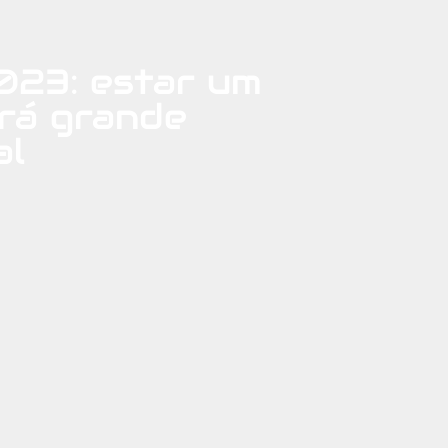
023: estar um
erá grande
al