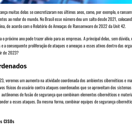
rança muitas delas se concretizaram nos últimos anos, como, por exemplo, o ranso
antes ao redor do mundo. No Brasil esse número deu um salto desde 2021, colocand
atina, de acordo com o Relatório de Ameaças de Ransomware de 2022 da Unit 42.
 o próximo ano pode trazer alívio para as empresas. A principal delas, sem dúvida, 
is e a consequente proliferação de ataques e ameaças a esses ativos dentro das org
tir de 2023?
ordenados
23, veremos um aumento na atividade coordenada dos ambientes cibernéticos e mat
tivos físicos do usuário contra ataques coordenados que se aproveitam dos sistemas
s autônomos de fusão de segurança que combinam elementos cibernéticos e materi
ponder a esses ataques. Da mesma forma, combinar equipes de segurança cibernétic
os CISOs