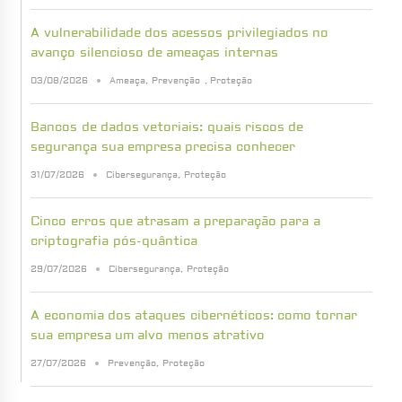
A vulnerabilidade dos acessos privilegiados no
avanço silencioso de ameaças internas
03/08/2026
Ameaça
,
Prevenção
,
Proteção
Bancos de dados vetoriais: quais riscos de
segurança sua empresa precisa conhecer
31/07/2026
Cibersegurança
,
Proteção
Cinco erros que atrasam a preparação para a
criptografia pós-quântica
29/07/2026
Cibersegurança
,
Proteção
A economia dos ataques cibernéticos: como tornar
sua empresa um alvo menos atrativo
27/07/2026
Prevenção
,
Proteção