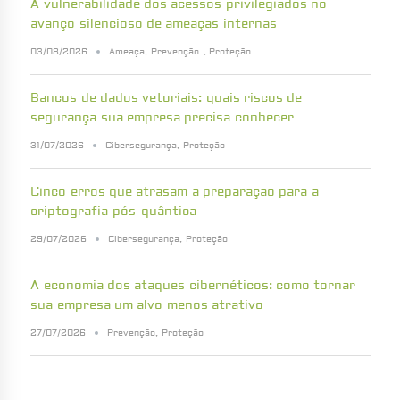
A vulnerabilidade dos acessos privilegiados no
avanço silencioso de ameaças internas
03/08/2026
Ameaça
,
Prevenção
,
Proteção
Bancos de dados vetoriais: quais riscos de
segurança sua empresa precisa conhecer
31/07/2026
Cibersegurança
,
Proteção
Cinco erros que atrasam a preparação para a
criptografia pós-quântica
29/07/2026
Cibersegurança
,
Proteção
A economia dos ataques cibernéticos: como tornar
sua empresa um alvo menos atrativo
27/07/2026
Prevenção
,
Proteção