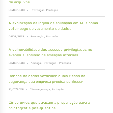
de arquivos
06/08/2026
Prevenção
,
Proteção
A exploração da lógica de aplicação em APIs como
vetor cego de vazamento de dados
04/08/2026
Prevenção
,
Proteção
A vulnerabilidade dos acessos privilegiados no
avanço silencioso de ameaças internas
03/08/2026
Ameaça
,
Prevenção
,
Proteção
Bancos de dados vetoriais: quais riscos de
segurança sua empresa precisa conhecer
31/07/2026
Cibersegurança
,
Proteção
Cinco erros que atrasam a preparação para a
criptografia pós-quântica