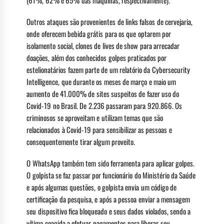
(61%, 62% e 65% das máquinas, respectivamente).
Outros ataques são provenientes de links falsos de cervejaria,
onde oferecem bebida grátis para os que optarem por
isolamento social, clones de lives de show para arrecadar
doações, além dos conhecidos golpes praticados por
estelionatários fazem parte de um relatório da Cybersecurity
Intelligence, que durante os meses de março e maio um
aumento de 41.000% de sites suspeitos de fazer uso do
Covid-19 no Brasil. De 2.236 passaram para 920.866. Os
criminosos se aproveitam e utilizam temas que são
relacionados à Covid-19 para sensibilizar as pessoas e
consequentemente tirar algum proveito.
O WhatsApp também tem sido ferramenta para aplicar golpes.
O golpista se faz passar por funcionário do Ministério da Saúde
e após algumas questões, o golpista envia um código de
certificação da pesquisa, e após a pessoa enviar a mensagem
seu dispositivo fica bloqueado e seus dados violados, sendo a
vítima coagida a efetuar pagamentos para liberar seu