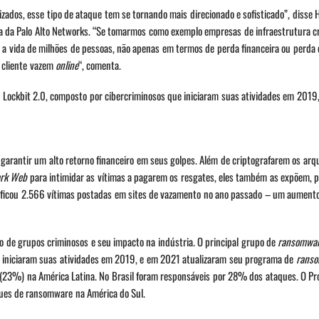
zados, esse tipo de ataque tem se tornando mais direcionado e sofisticado”, disse 
na da Palo Alto Networks. “Se tomarmos como exemplo empresas de infraestrutura crí
 a vida de milhões de pessoas, não apenas em termos de perda financeira ou perda 
 cliente vazem
online
“, comenta.
o Lockbit 2.0, composto por cibercriminosos que iniciaram suas atividades em 2019
 garantir um alto retorno financeiro em seus golpes. Além de criptografarem os arq
rk Web
para intimidar as vítimas a pagarem os resgates, eles também as expõem, 
tificou 2.566 vítimas postadas em sites de vazamento no ano passado – um aumen
de grupos criminosos e seu impacto na indústria. O principal grupo de
ransomwa
ue iniciaram suas atividades em 2019, e em 2021 atualizaram seu programa de
rans
 (23%) na América Latina. No Brasil foram responsáveis por 28% dos ataques. O P
aques de ransomware na América do Sul.