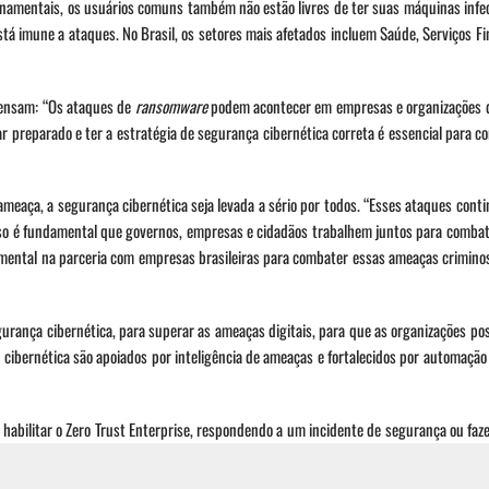
namentais, os usuários comuns também não estão livres de ter suas máquinas infe
á imune a ataques. No Brasil, os setores mais afetados incluem Saúde, Serviços Fi
pensam: “Os ataques de
ransomware
podem acontecer em empresas e organizações 
r preparado e ter a estratégia de segurança cibernética correta é essencial para c
meaça, a segurança cibernética seja levada a sério por todos. “Esses ataques conti
sso é fundamental que governos, empresas e cidadãos trabalhem juntos para combat
ental na parceria com empresas brasileiras para combater essas ameaças crimino
rança cibernética, para superar as ameaças digitais, para que as organizações po
 cibernética são apoiados por inteligência de ameaças e fortalecidos por automação
abilitar o Zero Trust Enterprise, respondendo a um incidente de segurança ou faz
ecossistema de parceiros de classe mundial, estamos comprometidos em ajudar a g