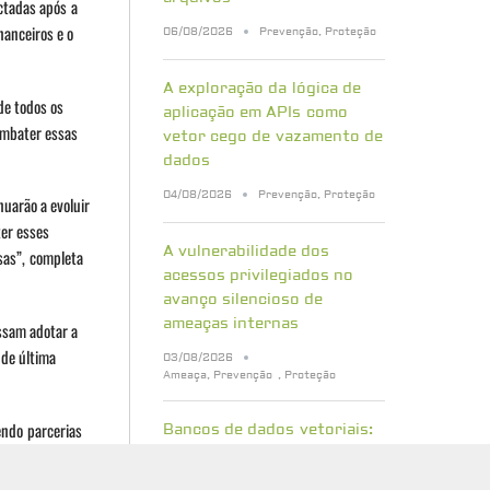
ctadas após a
nanceiros e o
06/08/2026
Prevenção
,
Proteção
A exploração da lógica de
de todos os
aplicação em APIs como
ombater essas
vetor cego de vazamento de
dados
04/08/2026
Prevenção
,
Proteção
nuarão a evoluir
er esses
A vulnerabilidade dos
sas”, completa
acessos privilegiados no
avanço silencioso de
ameaças internas
ssam adotar a
 de última
03/08/2026
Ameaça
,
Prevenção
,
Proteção
endo parcerias
Bancos de dados vetoriais:
arantir que cada
quais riscos de segurança
sua empresa precisa