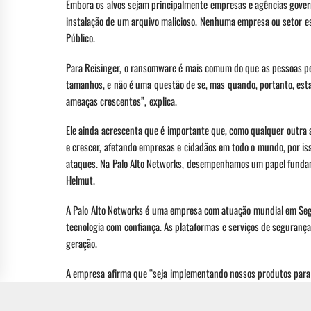
Embora os alvos sejam principalmente empresas e agências gover
instalação de um arquivo malicioso. Nenhuma empresa ou setor est
Público.
Para Reisinger, o ransomware é mais comum do que as pessoas 
tamanhos, e não é uma questão de se, mas quando, portanto, esta
ameaças crescentes”, explica.
Ele ainda acrescenta que é importante que, como qualquer outra a
e crescer, afetando empresas e cidadãos em todo o mundo, por i
ataques. Na Palo Alto Networks, desempenhamos um papel fundam
Helmut.
A Palo Alto Networks é uma empresa com atuação mundial em Segu
tecnologia com confiança. As plataformas e serviços de segurança
geração.
A empresa afirma que “seja implementando nossos produtos para h
para oferecer melhores resultados de segurança por meio de um 
dia seja mais seguro do que o anterior.