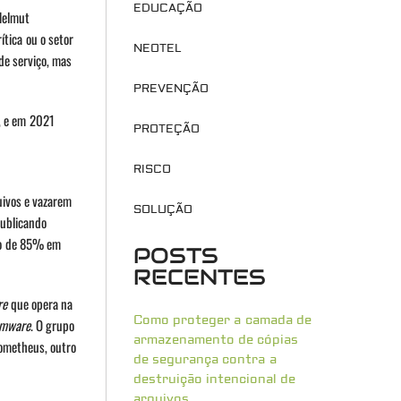
EDUCAÇÃO
Helmut
tica ou o setor
NEOTEL
de serviço, mas
PREVENÇÃO
, e em 2021
PROTEÇÃO
RISCO
uivos e vazarem
SOLUÇÃO
publicando
to de 85% em
POSTS
RECENTES
re
que opera na
Como proteger a camada de
omware
. O grupo
armazenamento de cópias
rometheus, outro
de segurança contra a
destruição intencional de
arquivos