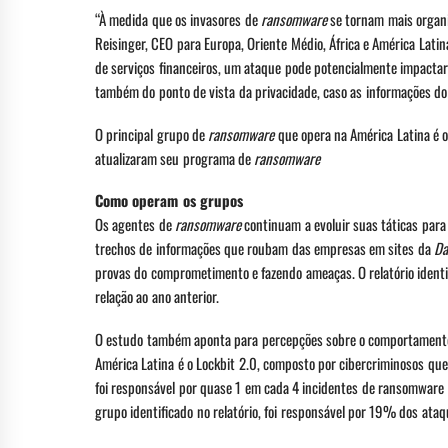
“À medida que os invasores de
ransomware
se tornam mais organi
Reisinger, CEO para Europa, Oriente Médio, África e América Lati
de serviços financeiros, um ataque pode potencialmente impactar
também do ponto de vista da privacidade, caso as informações do
O principal grupo de
ransomware
que opera na América Latina é 
atualizaram seu programa de
ransomware
Como operam os grupos
Os agentes de
ransomware
continuam a evoluir suas táticas para
trechos de informações que roubam das empresas em sites da
Da
provas do comprometimento e fazendo ameaças. O relatório iden
relação ao ano anterior.
O estudo também aponta para percepções sobre o comportamento 
América Latina é o Lockbit 2.0, composto por cibercriminosos q
foi responsável por quase 1 em cada 4 incidentes de ransomware
grupo identificado no relatório, foi responsável por 19% dos at