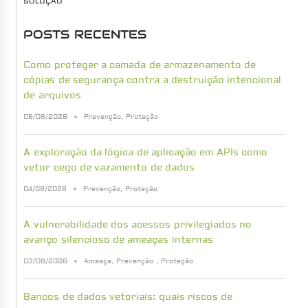
SOLUÇÃO
POSTS RECENTES
Como proteger a camada de armazenamento de
cópias de segurança contra a destruição intencional
de arquivos
06/08/2026
Prevenção
,
Proteção
A exploração da lógica de aplicação em APIs como
vetor cego de vazamento de dados
04/08/2026
Prevenção
,
Proteção
A vulnerabilidade dos acessos privilegiados no
avanço silencioso de ameaças internas
03/08/2026
Ameaça
,
Prevenção
,
Proteção
Bancos de dados vetoriais: quais riscos de