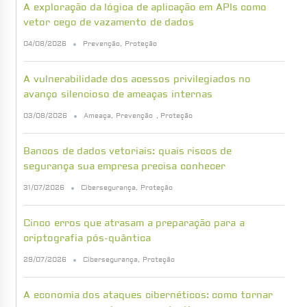
A exploração da lógica de aplicação em APIs como
vetor cego de vazamento de dados
04/08/2026
Prevenção
,
Proteção
A vulnerabilidade dos acessos privilegiados no
avanço silencioso de ameaças internas
03/08/2026
Ameaça
,
Prevenção
,
Proteção
Bancos de dados vetoriais: quais riscos de
segurança sua empresa precisa conhecer
31/07/2026
Cibersegurança
,
Proteção
Cinco erros que atrasam a preparação para a
criptografia pós-quântica
29/07/2026
Cibersegurança
,
Proteção
A economia dos ataques cibernéticos: como tornar