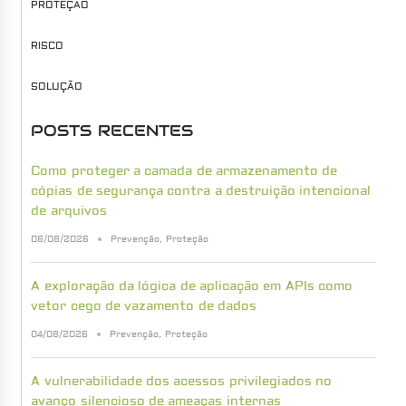
PROTEÇÃO
RISCO
SOLUÇÃO
POSTS RECENTES
Como proteger a camada de armazenamento de
cópias de segurança contra a destruição intencional
de arquivos
06/08/2026
Prevenção
,
Proteção
A exploração da lógica de aplicação em APIs como
vetor cego de vazamento de dados
04/08/2026
Prevenção
,
Proteção
A vulnerabilidade dos acessos privilegiados no
avanço silencioso de ameaças internas