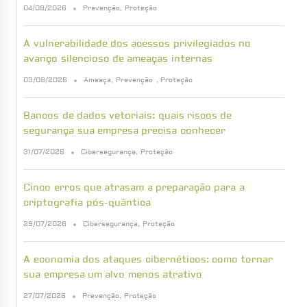
04/08/2026
Prevenção
,
Proteção
A vulnerabilidade dos acessos privilegiados no
avanço silencioso de ameaças internas
03/08/2026
Ameaça
,
Prevenção
,
Proteção
Bancos de dados vetoriais: quais riscos de
segurança sua empresa precisa conhecer
31/07/2026
Cibersegurança
,
Proteção
Cinco erros que atrasam a preparação para a
criptografia pós-quântica
29/07/2026
Cibersegurança
,
Proteção
A economia dos ataques cibernéticos: como tornar
sua empresa um alvo menos atrativo
27/07/2026
Prevenção
,
Proteção