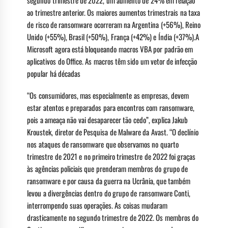
segundo trimestre de 2022, um aumento de 24% em relação
ao trimestre anterior. Os maiores aumentos trimestrais na taxa
de risco de ransomware ocorreram na Argentina (+56%), Reino
Unido (+55%), Brasil (+50%), França (+42%) e Índia (+37%).A
Microsoft agora está bloqueando macros VBA por padrão em
aplicativos do Office. As macros têm sido um vetor de infecção
popular há décadas
“Os consumidores, mas especialmente as empresas, devem
estar atentos e preparados para encontros com ransomware,
pois a ameaça não vai desaparecer tão cedo”, explica Jakub
Kroustek, diretor de Pesquisa de Malware da Avast. “O declínio
nos ataques de ransomware que observamos no quarto
trimestre de 2021 e no primeiro trimestre de 2022 foi graças
às agências policiais que prenderam membros do grupo de
ransomware e por causa da guerra na Ucrânia, que também
levou a divergências dentro do grupo de ransomware Conti,
interrompendo suas operações. As coisas mudaram
drasticamente no segundo trimestre de 2022. Os membros do