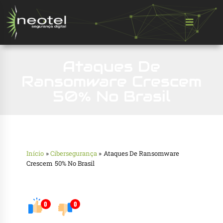
Ataques De
Ransomware Crescem
50% No Brasil
Início
»
Cibersegurança
»
Ataques De Ransomware
Crescem 50% No Brasil
0
0