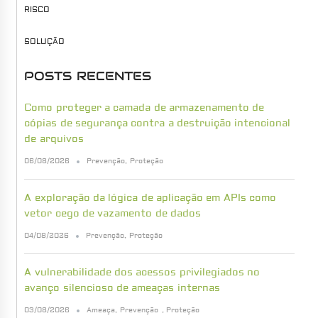
RISCO
SOLUÇÃO
POSTS RECENTES
Como proteger a camada de armazenamento de
cópias de segurança contra a destruição intencional
de arquivos
06/08/2026
Prevenção
,
Proteção
A exploração da lógica de aplicação em APIs como
vetor cego de vazamento de dados
04/08/2026
Prevenção
,
Proteção
A vulnerabilidade dos acessos privilegiados no
avanço silencioso de ameaças internas
03/08/2026
Ameaça
,
Prevenção
,
Proteção