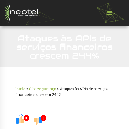
Ataques às APIs de
serviços financeiros
crescem 244%
Início
»
Cibersegurança
»
Ataques às APIs de serviços
financeiros crescem 244%
0
0