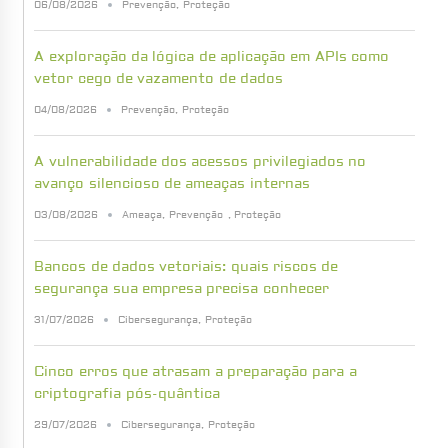
06/08/2026
Prevenção
,
Proteção
A exploração da lógica de aplicação em APIs como
vetor cego de vazamento de dados
04/08/2026
Prevenção
,
Proteção
A vulnerabilidade dos acessos privilegiados no
avanço silencioso de ameaças internas
03/08/2026
Ameaça
,
Prevenção
,
Proteção
Bancos de dados vetoriais: quais riscos de
segurança sua empresa precisa conhecer
31/07/2026
Cibersegurança
,
Proteção
Cinco erros que atrasam a preparação para a
criptografia pós-quântica
29/07/2026
Cibersegurança
,
Proteção