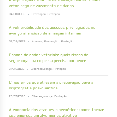
A exploração da lógica de aplicação em APIs como
vetor cego de vazamento de dados
04/08/2026
Prevenção
,
Proteção
A vulnerabilidade dos acessos privilegiados no
avanço silencioso de ameaças internas
03/08/2026
Ameaça
,
Prevenção
,
Proteção
Bancos de dados vetoriais: quais riscos de
segurança sua empresa precisa conhecer
31/07/2026
Cibersegurança
,
Proteção
Cinco erros que atrasam a preparação para a
criptografia pós-quântica
29/07/2026
Cibersegurança
,
Proteção
A economia dos ataques cibernéticos: como tornar
sua empresa um alvo menos atrativo