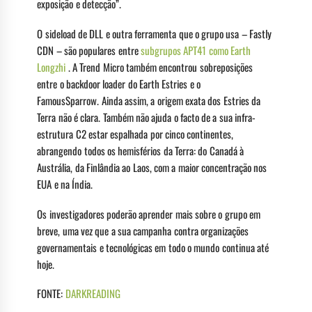
exposição e detecção”.
O sideload de DLL e outra ferramenta que o grupo usa – Fastly
CDN – são populares entre
subgrupos APT41 como Earth
Longzhi
. A Trend Micro também encontrou sobreposições
entre o backdoor loader do Earth Estries e o
FamousSparrow. Ainda assim, a origem exata dos Estries da
Terra não é clara. Também não ajuda o facto de a sua infra-
estrutura C2 estar espalhada por cinco continentes,
abrangendo todos os hemisférios da Terra: do Canadá à
Austrália, da Finlândia ao Laos, com a maior concentração nos
EUA e na Índia.
Os investigadores poderão aprender mais sobre o grupo em
breve, uma vez que a sua campanha contra organizações
governamentais e tecnológicas em todo o mundo continua até
hoje.
FONTE:
DARKREADING