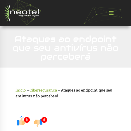
Ataques ao endpoint
que seu antivírus não
perceberá
Início
»
Cibersegurança
»
Ataques ao endpoint que seu
antivírus não perceberá
0
0