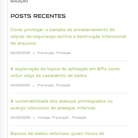
SOLUÇÃO
POSTS RECENTES
Como proteger a camada de armazenamento de
cópias de segurança contra a destruição intencional
de arquivos
06/08/2026
Prevenção
,
Proteção
A exploração da lógica de aplicação em APIs como
vetor cego de vazamento de dados
04/08/2026
Prevenção
,
Proteção
A vulnerabilidade dos acessos privilegiados no
avanço silencioso de ameaças internas
03/08/2026
Ameaça
,
Prevenção
,
Proteção
Bancos de dados vetoriais: quais riscos de