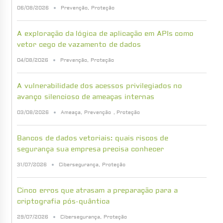
06/08/2026
Prevenção
,
Proteção
A exploração da lógica de aplicação em APIs como
vetor cego de vazamento de dados
04/08/2026
Prevenção
,
Proteção
A vulnerabilidade dos acessos privilegiados no
avanço silencioso de ameaças internas
03/08/2026
Ameaça
,
Prevenção
,
Proteção
Bancos de dados vetoriais: quais riscos de
segurança sua empresa precisa conhecer
31/07/2026
Cibersegurança
,
Proteção
Cinco erros que atrasam a preparação para a
criptografia pós-quântica
29/07/2026
Cibersegurança
,
Proteção