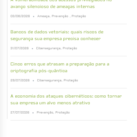
A vulnerabilidade dos acessos privilegiados no
avanço silencioso de ameaças internas
03/08/2026
Ameaça
,
Prevenção
,
Proteção
Bancos de dados vetoriais: quais riscos de
segurança sua empresa precisa conhecer
31/07/2026
Cibersegurança
,
Proteção
Cinco erros que atrasam a preparação para a
criptografia pós-quântica
29/07/2026
Cibersegurança
,
Proteção
A economia dos ataques cibernéticos: como tornar
sua empresa um alvo menos atrativo
27/07/2026
Prevenção
,
Proteção