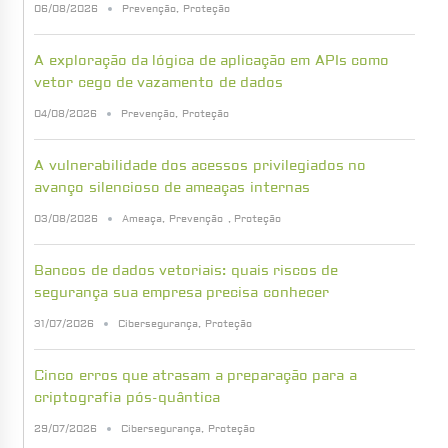
06/08/2026
Prevenção
,
Proteção
A exploração da lógica de aplicação em APIs como
vetor cego de vazamento de dados
04/08/2026
Prevenção
,
Proteção
A vulnerabilidade dos acessos privilegiados no
avanço silencioso de ameaças internas
03/08/2026
Ameaça
,
Prevenção
,
Proteção
Bancos de dados vetoriais: quais riscos de
segurança sua empresa precisa conhecer
31/07/2026
Cibersegurança
,
Proteção
Cinco erros que atrasam a preparação para a
criptografia pós-quântica
29/07/2026
Cibersegurança
,
Proteção