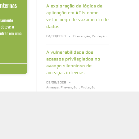
internas
A exploração da lógica de
aplicação em APIs como
aramente
vetor cego de vazamento de
 obteve o
dados
entrar em uma
04/08/2026
Prevenção
,
Proteção
A vulnerabilidade dos
acessos privilegiados no
avanço silencioso de
ameaças internas
03/08/2026
Ameaça
,
Prevenção
,
Proteção
Bancos de dados vetoriais:
quais riscos de segurança
sua empresa precisa
conhecer
31/07/2026
Cibersegurança
,
Proteção