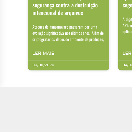
segurança contra a destruição
ceg
intencional de arquivos
A digi
APIs o
Ataques de ransomware passaram por uma
aplica
evolução significativa nos últimos anos. Além de
criptografar os dados do ambiente de produção,
LER MAIS
LER
06/08/2026
04/0