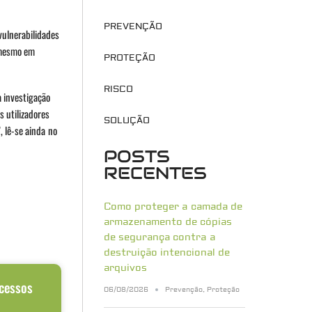
PREVENÇÃO
vulnerabilidades
 mesmo em
PROTEÇÃO
RISCO
a investigação
s utilizadores
SOLUÇÃO
, lê-se ainda no
POSTS
RECENTES
Como proteger a camada de
armazenamento de cópias
de segurança contra a
destruição intencional de
arquivos
acessos
06/08/2026
Prevenção
,
Proteção
o