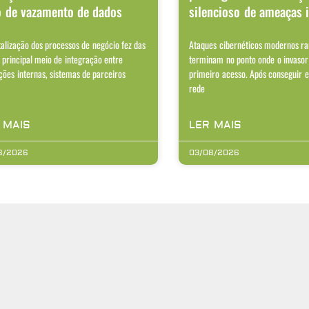
o de vazamento de dados
silencioso de ameaças 
talização dos processos de negócio fez das
Ataques cibernéticos modernos r
 principal meio de integração entre
terminam no ponto onde o invasor
ções internas, sistemas de parceiros
primeiro acesso. Após conseguir 
rede
 MAIS
LER MAIS
8/2026
03/08/2026