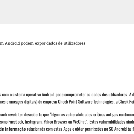
m Android podem expor dados de utilizadores
eis com o sistema operativo Android pode comprometer os dados dos utilizadores. A 
mes e ameaças digitais) da empresa Check Point Software Technologies, a Check Po
ach revela ter descoberto que “algumas vulnerabilidades críticas antigas continu
 como Facebook, Instagram, Yahoo Browser ou WeChat”. Estas vulnerabilidades aind
de informação
relacionada com estas Apps e obter permissões no SO Android às á